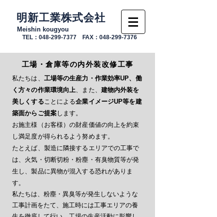
明新工業株式会社
Meishin kougyou
TEL：048-299-7377 FAX：048-299-7376
工場・倉庫等の内外装改修工事
私たちは、
工場等の生産力・作業効率UP、働
く方々の作業環境向上
、また、
建物内外装を
美しくする
ことによる
企業イメージUP等を建
築面からご提案
します。
お施主様（お客様）の財産価値の向上を約束
し満足度が得られるよう努めます。
たとえば、製造に隣接するエリアでの工事で
は、火気・切断切粉・粉塵・有臭物質等が発
生し、製品に異物が混入する恐れがありま
す。
私たちは、粉塵・異臭等が発生しないような
工事計画をたて、施工時には工事エリアの養
生を徹底して行い、工場の生産活動に影響し