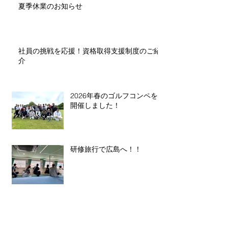
季休業とさせていただきます。 【夏季休業期
Recent Posts
一次検定の試験日です
間】 2026年8月11日（火）～8月16日（日） 8
向けて日々勉強を重
月17日（月）より通常営業となります。 休業期
夏季休業のお知らせ
す。 仕事と両立しな
間中にいただいたお問い合わせにつきまして
は簡単なことではあり
は、 8月17日（月）より順次対応させていただ
で積み重ねてきた努
きます。 ご不便をおかけいたしますが、何卒ご
応援しています！ 当
理解のほどよろしくお願い申し上げます。
社員の挑戦を応援！資格取得支援制度のご紹
プを積極的に支援して
介
格を取得した際には
か、 資格に応じて毎
す。 【主な対象資格
2026年春のゴルフコンペを
月） ・一級建築士 
開催しました！
管理技士（技士補含む
士（技士補含む） ・
取得支援は、社員の
り組みの一つです。 
研修旅行で広島へ！！
のチャレンジを全力で
高い施工を提供でき
そして、今回試験に
れる皆さんが これま
分に発揮できることを
ください！応援して
2026年春の健康診断・安全