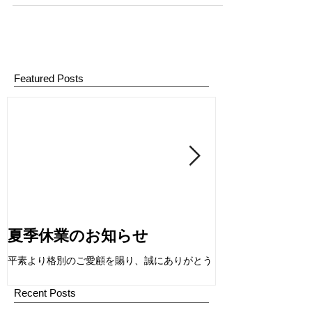
お昼休み中に、女子社員がバレーボールをしてい
た、 あの空間がリニューアル致しました。...
Featured Posts
夏季休業のお知らせ
社員の挑戦を
支援制度のご
平素より格別のご愛顧を賜り、誠にありがとう
ございます。 誠に勝手ながら、下記の期間を夏
7月19日は、いよい